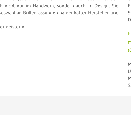
h nicht nur im Handwerk, sondern auch im Design. Sie
F
Auswahl an Brillenfassungen namenhafter Hersteller und
5
.
D
kermeisterin
h
m
(
M
U
M
S